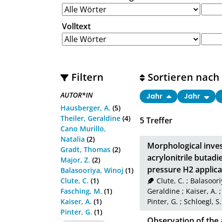
Volltext
Filtern
Sortieren nach
AUTOR*IN
Jahr
Jahr
Hausberger, A.
(5)
Theiler, Geraldine
(4)
5
Treffer
Cano Murillo,
Natalia
(2)
Morphological invest
Gradt, Thomas
(2)
acrylonitrile butadi
Major, Z.
(2)
pressure H2 applica
Balasooriya, Winoj
(1)
Clute, C.
(1)
Clute, C.
;
Balasoori
Fasching, M.
(1)
Geraldine
;
Kaiser, A.
Kaiser, A.
(1)
Pinter, G.
;
Schloegl, S.
Pinter, G.
(1)
Observation of the 