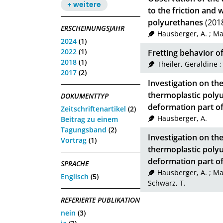
+ weitere
to the friction and
polyurethanes
(201
ERSCHEINUNGSJAHR
Hausberger, A.
;
Maj
2024
(1)
2022
(1)
Fretting behavior o
2018
(1)
Theiler, Geraldine
2017
(2)
Investigation on th
thermoplastic polyu
DOKUMENTTYP
deformation part of 
Zeitschriftenartikel
(2)
Hausberger, A.
Beitrag zu einem
Tagungsband
(2)
Investigation on th
Vortrag
(1)
thermoplastic polyu
deformation part of 
SPRACHE
Hausberger, A.
;
Maj
Englisch
(5)
Schwarz, T.
REFERIERTE PUBLIKATION
nein
(3)