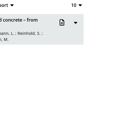
port
10
CSV
10
d concrete – from
RIS
20
ann, L.
;
Reinhold, S.
;
XML
50
h, M.
100