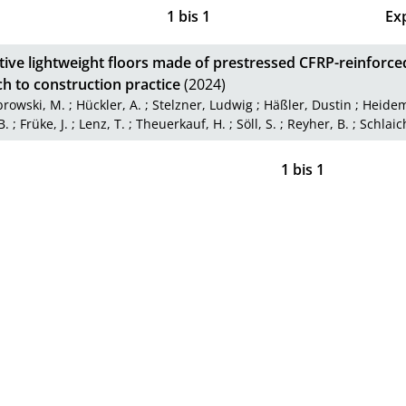
1
bis
1
Ex
tive lightweight floors made of prestressed CFRP-reinforce
h to construction practice
(2024)
rowski, M.
;
Hückler, A.
;
Stelzner, Ludwig
;
Häßler, Dustin
;
Heidem
B.
;
Früke, J.
;
Lenz, T.
;
Theuerkauf, H.
;
Söll, S.
;
Reyher, B.
;
Schlaic
1
bis
1