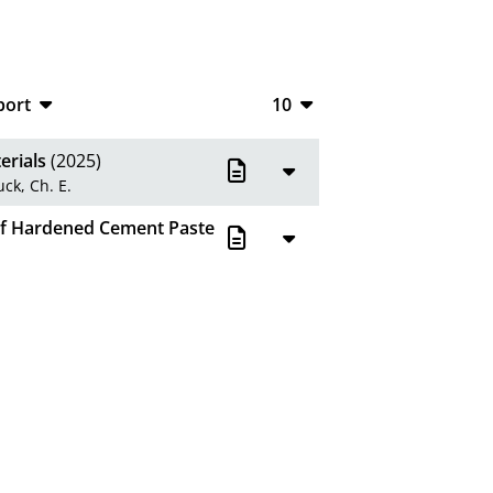
port
10
CSV
10
erials
(2025)
RIS
20
ck, Ch. E.
XML
50
 of Hardened Cement Paste
100