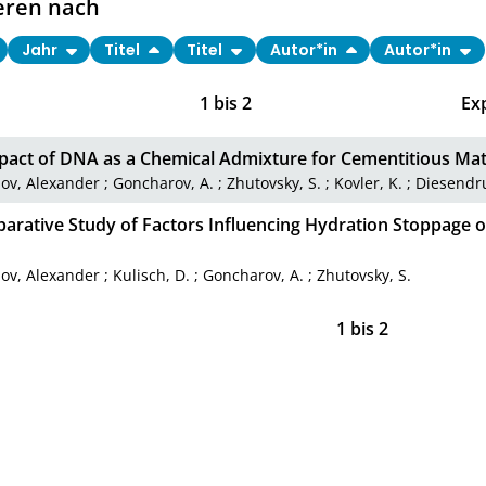
eren nach
Jahr
Titel
Titel
Autor*in
Autor*in
1
bis
2
Ex
pact of DNA as a Chemical Admixture for Cementitious Mat
ov, Alexander
;
Goncharov, A.
;
Zhutovsky, S.
;
Kovler, K.
;
Diesendru
arative Study of Factors Influencing Hydration Stoppage
ov, Alexander
;
Kulisch, D.
;
Goncharov, A.
;
Zhutovsky, S.
1
bis
2