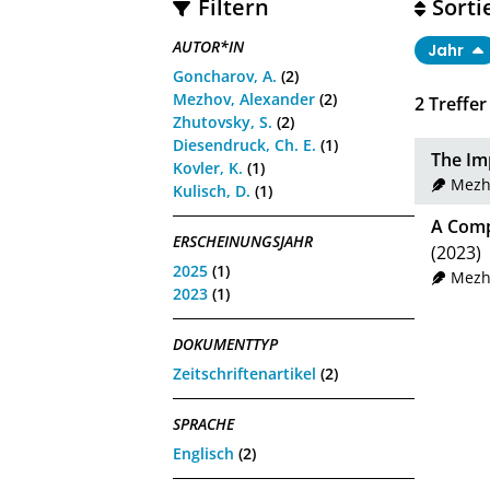
Filtern
Sorti
AUTOR*IN
Jahr
Goncharov, A.
(2)
Mezhov, Alexander
(2)
2
Treffer
Zhutovsky, S.
(2)
Diesendruck, Ch. E.
(1)
The Im
Kovler, K.
(1)
Mezh
Kulisch, D.
(1)
A Comp
ERSCHEINUNGSJAHR
(2023)
2025
(1)
Mezh
2023
(1)
DOKUMENTTYP
Zeitschriftenartikel
(2)
SPRACHE
Englisch
(2)