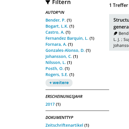
Filtern
1
Treffer
AUTOR*IN
Structu
Bender, P.
(1)
Bogart, L.K.
(1)
genera
Castro, A.
(1)
Bende
Fernandez Barquin, L.
(1)
L. J.
;
Su
Fornara, A.
(1)
Johanss
Gonzales-Alonso, D.
(1)
Johansson, C.
(1)
Nilsson, L.
(1)
Posth, O.
(1)
Rogers, S.E.
(1)
+ weitere
ERSCHEINUNGSJAHR
2017
(1)
DOKUMENTTYP
Zeitschriftenartikel
(1)