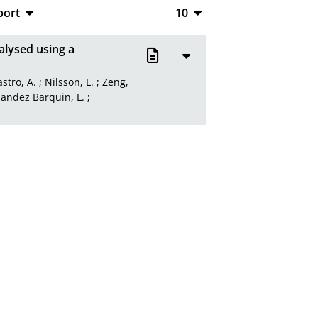
port
10
CSV
10
alysed using a
RIS
20
stro, A.
;
Nilsson, L.
;
Zeng,
XML
50
andez Barquin, L.
;
100