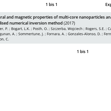
1
bis
1
Ex
ral and magnetic properties of multi-core nanoparticles an
lised numerical inversion method
(2017)
r, P.
;
Bogart, L.K.
;
Posth, O.
;
Szczerba, Wojciech
;
Rogers, S.E.
;
Ca
gunan, A.
;
Sommertune, J.
;
Fornara, A.
;
Gonzales-Alonso, D.
;
Fern
on, C.
1
bis
1