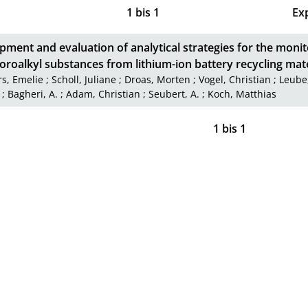
1
bis
1
Ex
ment and evaluation of analytical strategies for the monit
oroalkyl substances from lithium-ion battery recycling mate
s, Emelie
;
Scholl, Juliane
;
Droas, Morten
;
Vogel, Christian
;
Leube
;
Bagheri, A.
;
Adam, Christian
;
Seubert, A.
;
Koch, Matthias
1
bis
1