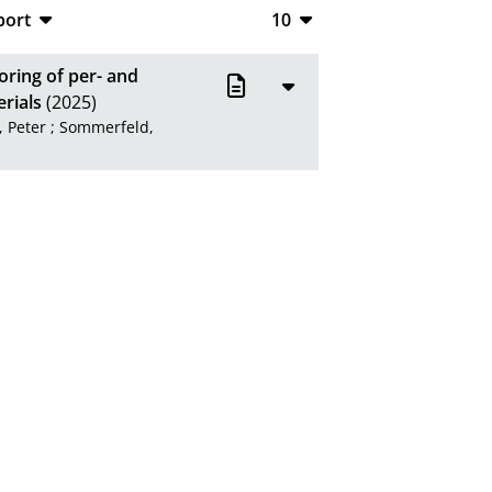
port
10
CSV
10
oring of per- and
RIS
20
rials
(2025)
, Peter
;
Sommerfeld,
XML
50
100