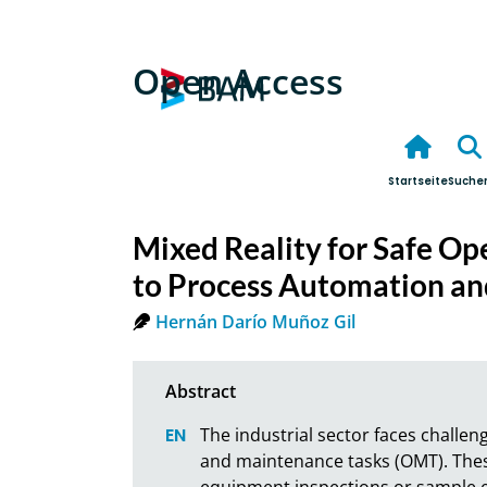
Open Access
Startseite
Suche
Mixed Reality for Safe O
to Process Automation a
Hernán Darío Muñoz Gil
The industrial sector faces challeng
and maintenance tasks (OMT). These
equipment inspections or sample e