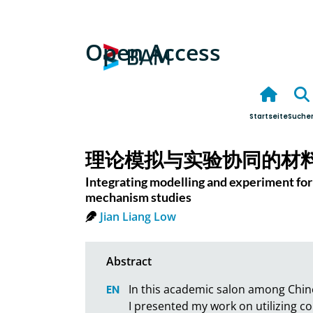
Open Access
Startseite
Suche
理论模拟与实验协同的材
Integrating modelling and experiment for 
mechanism studies
Jian Liang Low
In this academic salon among Chin
I presented my work on utilizing c