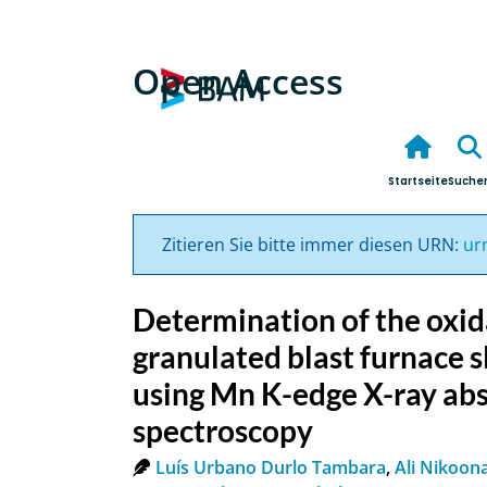
Open Access
Startseite
Suche
Zitieren Sie bitte immer diesen URN:
ur
Determination of the oxid
granulated blast furnace 
using Mn K-edge X-ray abs
spectroscopy
Luís Urbano Durlo Tambara
,
Ali Nikoon