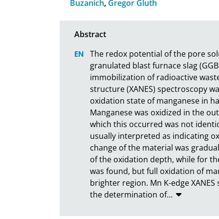
Buzanich
,
Gregor Gluth
The redox potential of the pore so
granulated blast furnace slag (GGB
immobilization of radioactive wast
structure (XANES) spectroscopy was
oxidation state of manganese in h
Manganese was oxidized in the oute
which this occurred was not identic
usually interpreted as indicating oxi
change of the material was gradual
of the oxidation depth, while for the
was found, but full oxidation of m
brighter region. Mn K-edge XANES 
the determination of
…