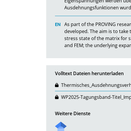
Eigenspannungen werden über
Ausdehnungsfunktionen wurden
As part of the PROVING resear
developed. The aim is to take
stress state of the matrix for
and FEM; the underlying expan
Volltext Dateien herunterladen
Thermisches_Ausdehnungsverh
WP2025-Tagungsband-Titel_Im
Weitere Dienste