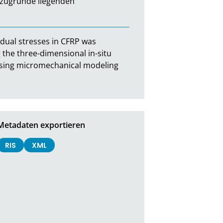
zugrunde liegenden 
dual stresses in CFRP was 
the three-dimensional in-situ 
d using micromechanical modeling 
Metadaten exportieren
RIS
XML