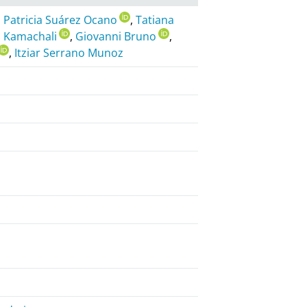
,
Patricia Suárez Ocano
,
Tatiana
i Kamachali
,
Giovanni Bruno
,
,
Itziar Serrano Munoz