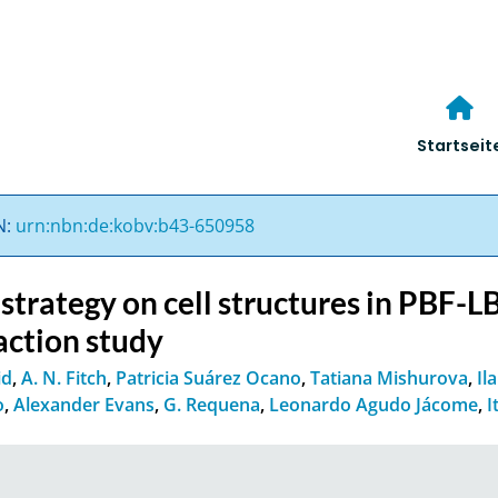
Startseit
N:
urn:nbn:de:kobv:b43-650958
strategy on cell structures in PBF-L
action study
id
,
A. N. Fitch
,
Patricia Suárez Ocano
,
Tatiana Mishurova
,
Il
o
,
Alexander Evans
,
G. Requena
,
Leonardo Agudo Jácome
,
I