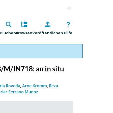
Anmelden
e
Suchen
Browsen
Veröffentlichen
Hilfe
B/M/IN718: an in situ
aria Roveda
,
Arne Kromm
,
Reza
tziar Serrano Munoz