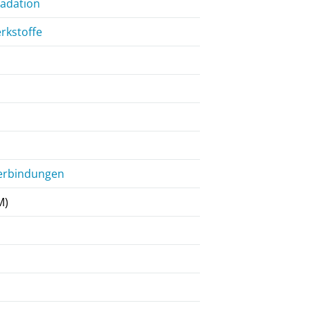
radation
rkstoffe
verbindungen
M)