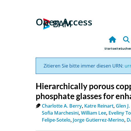
Open Access
Startseite
Suche
Zitieren Sie bitte immer diesen URN:
ur
Hierarchically porous cop
phosphate glasses for en
Charlotte A. Berry
,
Katre Reinart
,
Glen J
Sofia Marchesini
,
William Lee
,
Eveliny T
Felipe-Sotelo
,
Jorge Gutierrez-Merino
,
D