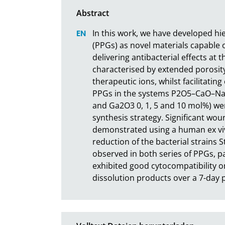
In this work, we have developed hi
(PPGs) as novel materials capable
delivering antibacterial effects at t
characterised by extended porosity
therapeutic ions, whilst facilitating 
PPGs in the systems P2O5–CaO–N
and Ga2O3 0, 1, 5 and 10 mol%) we
synthesis strategy. Significant wo
demonstrated using a human ex vivo
reduction of the bacterial strains 
observed in both series of PPGs, pa
exhibited good cytocompatibility o
dissolution products over a 7-day 