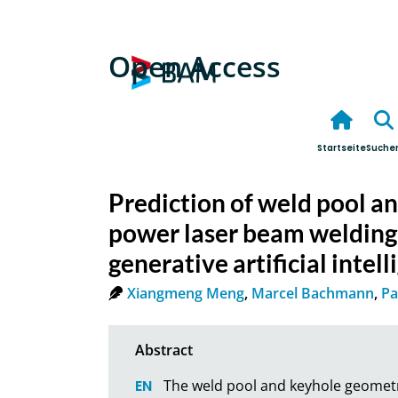
Open Access
Startseite
Suche
Prediction of weld pool a
power laser beam welding
generative artificial inte
Xiangmeng Meng
,
Marcel Bachmann
,
Pa
The weld pool and keyhole geometrie