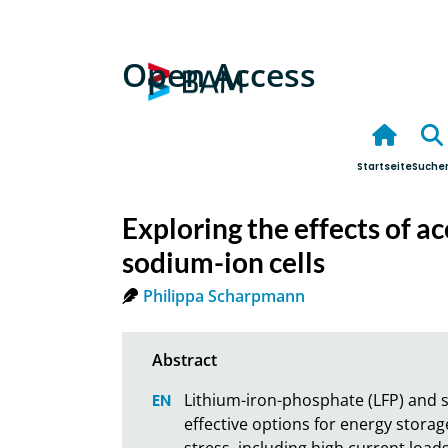
Open Access
Startseite
Suche
Exploring the effects of a
sodium-ion cells
Philippa Scharpmann
Lithium-iron-phosphate (LFP) and so
effective options for energy storage.
stress, including high current load