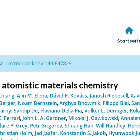
Startseit
N:
urn:nbn:de:kobv:b43-647829
 atomistic materials chemistry
Chiang
,
Alin M. Elena
,
Dávid P. Kovács
,
Janosh Riebesell
,
Xav
Berger
,
Noam Bernstein
,
Arghya Bhowmik
,
Filippo Bigi
,
Sam
Darby
,
Sandip De
,
Flaviano Della Pia
,
Volker L. Deringer
,
Roka
. Ferrari
,
John L. A. Gardner
,
Mikołaj J. Gawkowski
,
Annalen
lare P. Grey
,
Petr Grigorev
,
Shuang Han
,
Will Handley
,
Hend
hristian Holm
,
Jad Jaafar
,
Konstantin S. Jakob
,
Hyunwook J