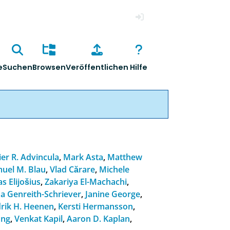
Anmelden
e
Suchen
Browsen
Veröffentlichen
Hilfe
ier R. Advincula
,
Mark Asta
,
Matthew
uel M. Blau
,
Vlad Cărare
,
Michele
s Elijošius
,
Zakariya El-Machachi
,
a Genreith-Schriever
,
Janine George
,
rik H. Heenen
,
Kersti Hermansson
,
ung
,
Venkat Kapil
,
Aaron D. Kaplan
,