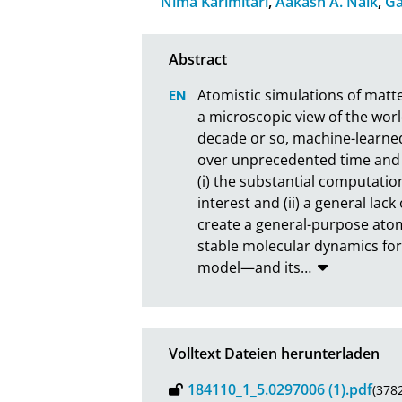
Nima Karimitari
,
Aakash A. Naik
,
Gá
Atomistic simulations of matter
a microscopic view of the wor
decade or so, machine-learned 
over unprecedented time and le
(i) the substantial computatio
interest and (ii) a general lac
create a general-purpose atomi
stable molecular dynamics fo
model—and its
…
Volltext Dateien herunterladen
184110_1_5.0297006 (1).pdf
(378