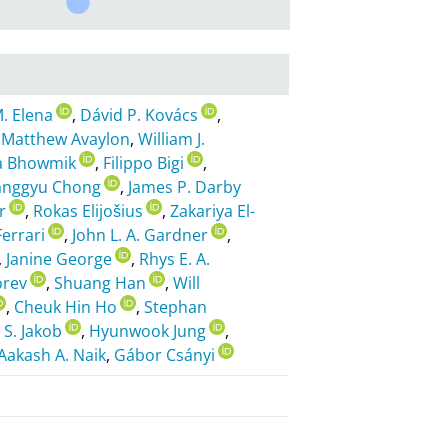
M. Elena
,
Dávid P. Kovács
,
,
Matthew Avaylon
,
William J.
a Bhowmik
,
Filippo Bigi
,
anggyu Chong
,
James P. Darby
r
,
Rokas Elijošius
,
Zakariya El-
Ferrari
,
John L. A. Gardner
,
,
Janine George
,
Rhys E. A.
orev
,
Shuang Han
,
Will
,
Cheuk Hin Ho
,
Stephan
 S. Jakob
,
Hyunwook Jung
,
Aakash A. Naik
,
Gábor Csányi