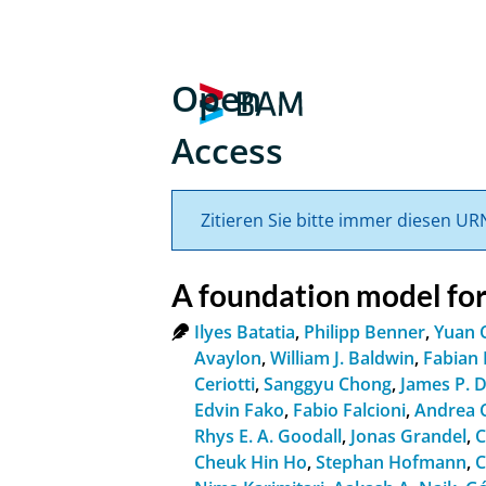
Open
Access
Zitieren Sie bitte immer diesen UR
A foundation model for
Ilyes Batatia
,
Philipp Benner
,
Yuan 
Avaylon
,
William J. Baldwin
,
Fabian 
Ceriotti
,
Sanggyu Chong
,
James P. 
Edvin Fako
,
Fabio Falcioni
,
Andrea C
Rhys E. A. Goodall
,
Jonas Grandel
,
C
Cheuk Hin Ho
,
Stephan Hofmann
,
C