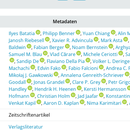
Metadaten
Ilyes Batatia
,
Philipp Benner
,
Yuan Chiang
,
Alin 
Janosh Riebesell
,
Xavier R. Advincula
,
Mark Asta
Baldwin
,
Fabian Berger
,
Noam Bernstein
,
Arghy
Samuel M. Blau
,
Vlad Cărare
,
Michele Ceriotti
,
S
,
Sandip De
,
Flaviano Della Pia
,
Volker L. Deringe
Machachi
,
Edvin Fako
,
Fabio Falcioni
,
Andrea C. 
Mikołaj J. Gawkowski
,
Annalena Genreith-Schriever
Goodall
,
Jonas Grandel
,
Clare P. Grey
,
Petr Grig
Handley
,
Hendrik H. Heenen
,
Kersti Hermansson
Hofmann
,
Christian Holm
,
Jad Jaafar
,
Konstantin
Venkat Kapil
,
Aaron D. Kaplan
,
Nima Karimitari
,
Zeitschriftenartikel
Verlagsliteratur