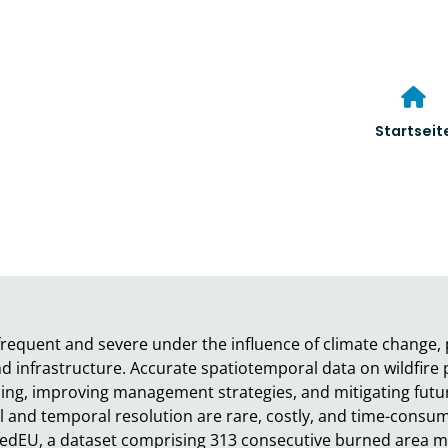
Startseit
requent and severe under the influence of climate change, po
infrastructure. Accurate spatiotemporal data on wildfire pr
ing, improving management strategies, and mitigating futur
l and temporal resolution are rare, costly, and time-consum
edEU, a dataset comprising 313 consecutive burned area ma