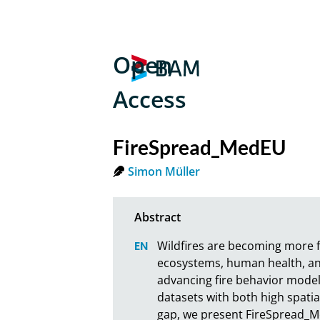
Open
Access
FireSpread_MedEU
Simon Müller
Wildfires are becoming more f
ecosystems, human health, and 
advancing fire behavior model
datasets with both high spatia
gap, we present FireSpread_M