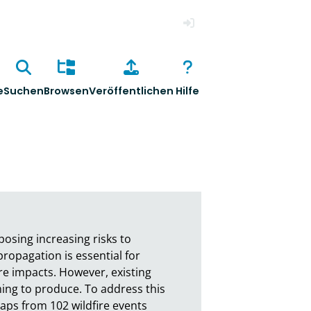
Anmelden
e
Suchen
Browsen
Veröffentlichen
Hilfe
sing increasing risks to 
opagation is essential for 
e impacts. However, existing 
ing to produce. To address this 
ps from 102 wildfire events 