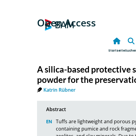
Open Access
Startseite
Suche
A silica-based protective
powder for the preservatio
Katrin Rübner
Tuffs are lightweight and porous p
containing pumice and rock fragment
zeolites, and clay minerals. Due to 