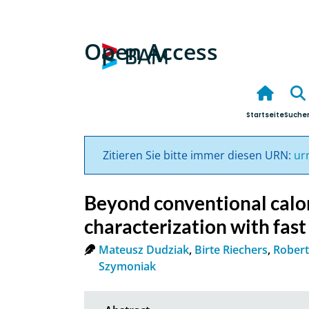
Open Access
Startseite
Suche
Zitieren Sie bitte immer diesen URN:
ur
Beyond conventional calo
characterization with fas
Mateusz Dudziak
,
Birte Riechers
,
Rober
Szymoniak