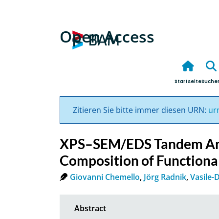
Open Access
Startseite
Suche
Zitieren Sie bitte immer diesen URN:
ur
XPS–SEM/EDS Tandem Anal
Composition of Functiona
Giovanni Chemello
,
Jörg Radnik
,
Vasile