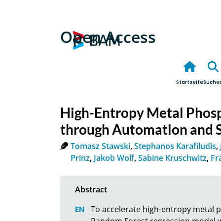
Open Access
Startseite
Suche
High-Entropy Metal Phos
through Automation and S
Tomasz Stawski
,
Stephanos Karafiludis
,
Prinz
,
Jakob Wolf
,
Sabine Kruschwitz
,
Fr
To accelerate high-entropy metal 
Random Forest regression model wi