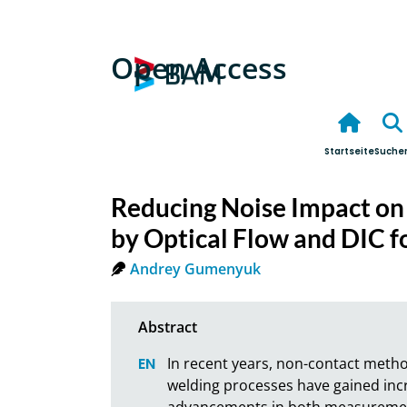
Open Access
Startseite
Suche
Reducing Noise Impact on
by Optical Flow and DIC f
Andrey Gumenyuk
In recent years, non-contact metho
welding processes have gained incr
advancements in both measuremen