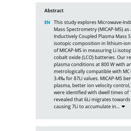
This study explores Microwave-Ind
Mass Spectrometry (MICAP-MS) as a c
Inductively Coupled Plasma Mass Sp
isotopic composition in lithium-ion
of MICAP-MS in measuring Li isotop
cobalt oxide (LCO) batteries. Our 
plasma conditions at 800 W with an
metrologically compatible with MC-
3.4‰ for δ7Li values. MICAP-MS bene
plasma, better ion velocity control,
were identified with dwell times of 
revealed that 6Li migrates towards
causing 7Li to accumulate in
…