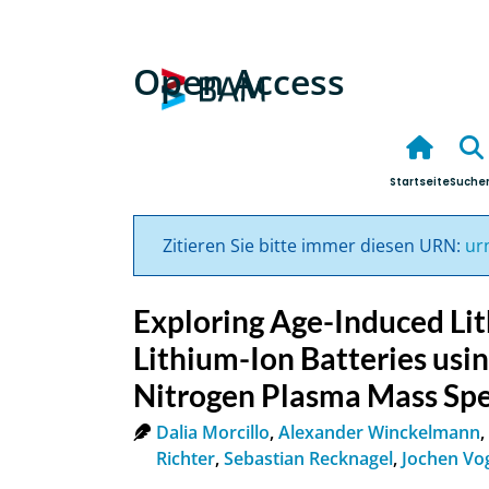
Open Access
Startseite
Suche
Zitieren Sie bitte immer diesen URN:
ur
Exploring Age-Induced Lit
Lithium-Ion Batteries us
Nitrogen Plasma Mass Sp
Dalia Morcillo
,
Alexander Winckelmann
,
Richter
,
Sebastian Recknagel
,
Jochen Vo