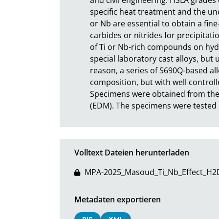
specific heat treatment and the und
or Nb are essential to obtain a fin
carbides or nitrides for precipitatio
of Ti or Nb-rich compounds on hydr
special laboratory cast alloys, but 
reason, a series of S690Q-based allo
composition, but with well controll
Specimens were obtained from thes
(EDM). The specimens were tested u
Volltext Dateien herunterladen
MPA-2025_Masoud_Ti_Nb_Effect_H2Di
Metadaten exportieren