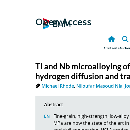
Open Access
Startseite
Suche
Ti and Nb microalloying of
hydrogen diffusion and tr
Michael Rhode
,
Niloufar Masoud Nia
,
Jo
Fine-grain, high-strength, low-alloy
MPa are now the state of the art in
and civil engineering. HSLA grades 