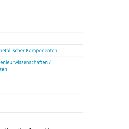
 metallischer Komponenten
genieurwissenschaften /
iten