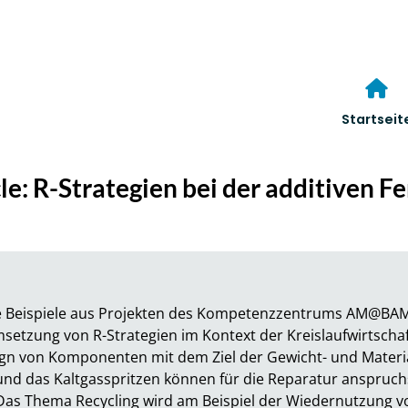
Startseit
le: R-Strategien bei der additiven F
te Beispiele aus Projekten des Kompetenzzentrums AM@BAM v
msetzung von R-Strategien im Kontext der Kreislaufwirtschaf
ign von Komponenten mit dem Ziel der Gewicht- und Materia
nd das Kaltgasspritzen können für die Reparatur anspruchs
as Thema Recycling wird am Beispiel der Wiedernutzung v