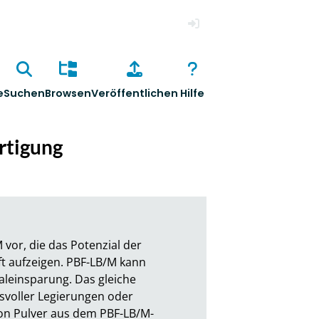
Anmelden
e
Suchen
Browsen
Veröffentlichen
Hilfe
ertigung
or, die das Potenzial der 
t aufzeigen. PBF-LB/M kann 
leinsparung. Das gleiche 
voller Legierungen oder 
on Pulver aus dem PBF-LB/M-