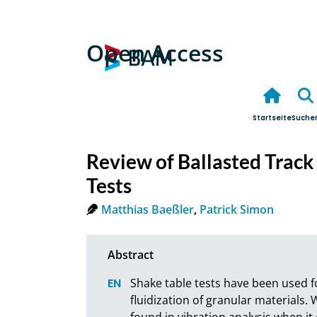
Open Access
Startseite
Suche
Review of Ballasted Track
Tests
Matthias Baeßler
,
Patrick Simon
Shake table tests have been used fo
fluidization of granular materials. W
found in vibration analysis when it 