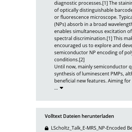
diagnostic processes.[1] The stainin
of optically distinguishable barcode
or fluorescence microscope. Typica
(NPs) absorb in a broad wavelengt
enables simultaneous excitation of 
spectral discrimination.[1] This ma
encouraged us to explore and devel
semiconductor NP encoding of polys
conditions.[2]

Until now, mainly semiconductor q
synthesis of luminescent PMPs, alt
beneficial new features. Aiming fo
…
Volltext Dateien herunterladen
LScholtz_Talk_E-MRS_NP-Encoded Be