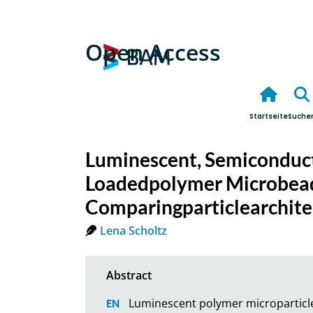
Open Access
Startseite
Suche
Luminescent, Semiconduct
Loadedpolymer Microbea
Comparingparticlearchite
Lena Scholtz
Luminescent polymer microparticles