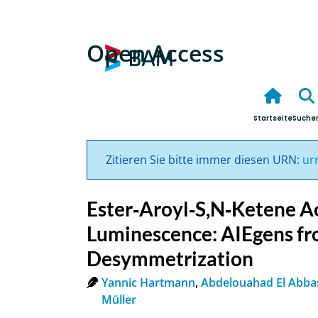
Open Access
Startseite
Suche
Zitieren Sie bitte immer diesen URN:
ur
Ester‐Aroyl‐S,N‐Ketene Ac
Luminescence: AIEgens f
Desymmetrization
Yannic Hartmann
,
Abdelouahad El Abba
Müller