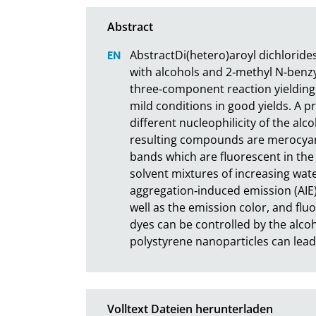
AbstractDi(hetero)aroyl dichloride
with alcohols and 2‐methyl N‐benzyl
three‐component reaction yielding 
mild conditions in good yields. A pr
different nucleophilicity of the alc
resulting compounds are merocyan
bands which are fluorescent in the s
solvent mixtures of increasing wate
aggregation‐induced emission (AIE) 
well as the emission color, and flu
dyes can be controlled by the alcoh
polystyrene nanoparticles can lead
Volltext Dateien herunterladen