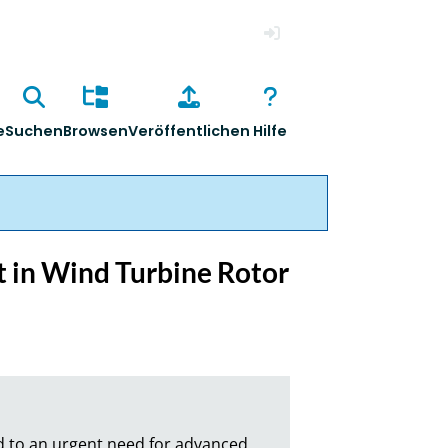
Anmelden
e
Suchen
Browsen
Veröffentlichen
Hilfe
 in Wind Turbine Rotor
d to an urgent need for advanced 