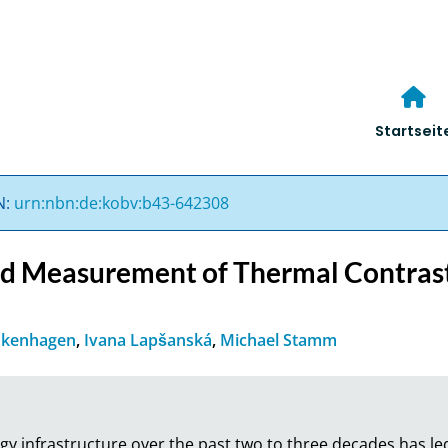
Startseit
N:
urn:nbn:de:kobv:b43-642308
d Measurement of Thermal Contrast
nkenhagen
,
Ivana Lapšanská
,
Michael Stamm
gy infrastructure over the past two to three decades has le