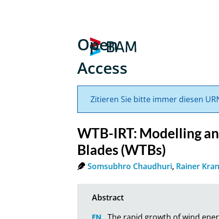
Open
Access
Zitieren Sie bitte immer diesen UR
WTB-IRT: Modelling an
Blades (WTBs)
Somsubhro Chaudhuri
,
Rainer Kra
The rapid growth of wind ener