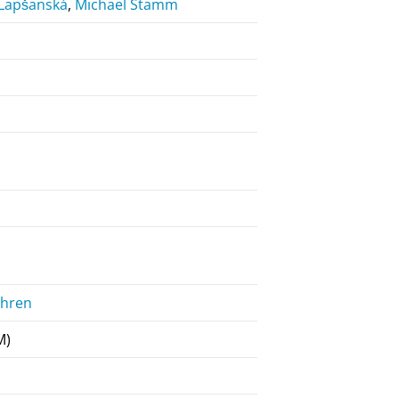
 Lapšanská
,
Michael Stamm
ahren
M)