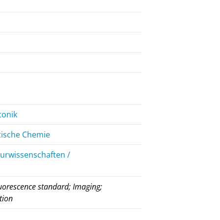
tonik
tische Chemie
eurwissenschaften /
luorescence standard; Imaging;
tion