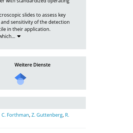
her with standardized operating 
croscopic slides to assess key 
and sensitivity of the detection 
e in their application.

 which
…
Weitere Dienste
,
C. Forthman
,
Z. Guttenberg
,
R.