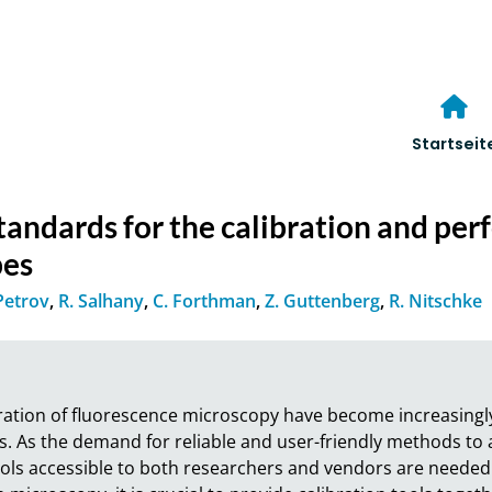
Startseit
tandards for the calibration and per
pes
 Petrov
,
R. Salhany
,
C. Forthman
,
Z. Guttenberg
,
R. Nitschke
ration of fluorescence microscopy have become increasingly 
ces. As the demand for reliable and user-friendly methods t
tools accessible to both researchers and vendors are needed