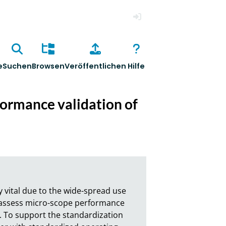
Anmelden
e
Suchen
Browsen
Veröffentlichen
Hilfe
formance validation of
vital due to the wide-spread use 
o assess micro-scope performance 
. To support the standardization 