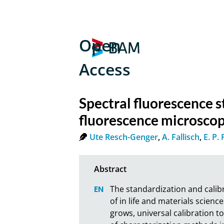
Open
Access
Spectral fluorescence s
fluorescence microsco
Ute Resch-Genger
,
A. Fallisch
,
E. P.
The standardization and calib
of in life and materials scien
grows, universal calibration 