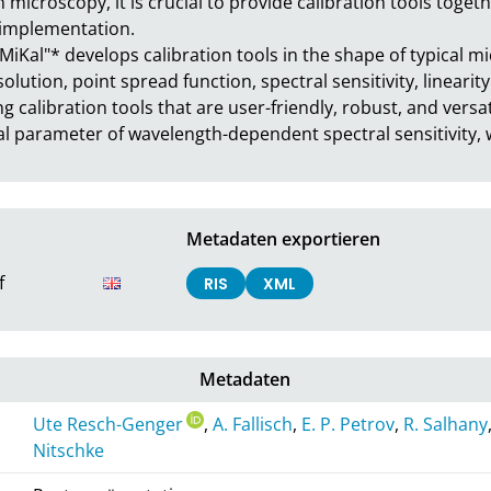
 microscopy, it is crucial to provide calibration tools toget
implementation.

MiKal"* develops calibration tools in the shape of typical mi
lution, point spread function, spectral sensitivity, linearity 
 calibration tools that are user-friendly, robust, and versatil
cal parameter of wavelength-dependent spectral sensitivity,
Metadaten exportieren
f
RIS
XML
Metadaten
Ute Resch-Genger
,
A. Fallisch
,
E. P. Petrov
,
R. Salhany
Nitschke