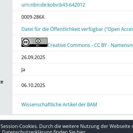
urn:nbn:de:kobv:b43-642012
0009-286X
Datei für die Öffentlichkeit verfügbar ("Open Acce
Creative Commons - CC BY - Namensne
26.09.2025
Ja
te
06.10.2025
Wissenschaftliche Artikel der BAM
rklärung
Sitelinks
 Session-Cookies. Durch die weitere Nutzung der Webseite
Datenschutzerklärung finden Sie hier.