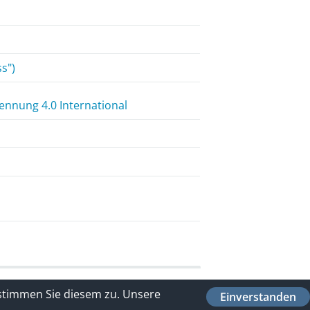
ss")
nnung 4.0 International
 stimmen Sie diesem zu.
Unsere
Einverstanden