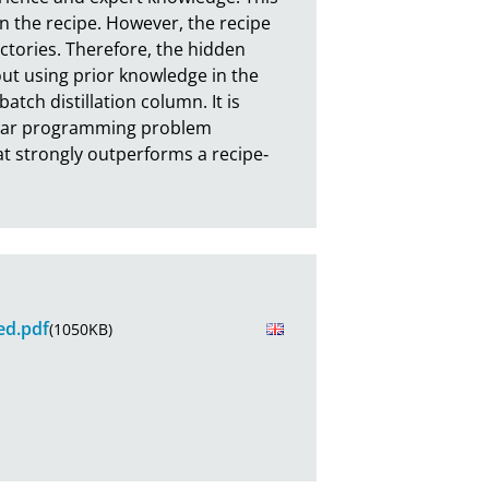
n the recipe. However, the recipe 
ctories. Therefore, the hidden 
ut using prior knowledge in the 
ch distillation column. It is 
ear programming problem 
hat strongly outperforms a recipe‐
ed.pdf
(1050KB)