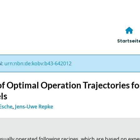
Startseit
N:
urn:nbn:de:kobv:b43-642012
of Optimal Operation Trajectories f
ls
 Esche
,
Jens‐Uwe Repke
sually operated following recipes, which are based on expe