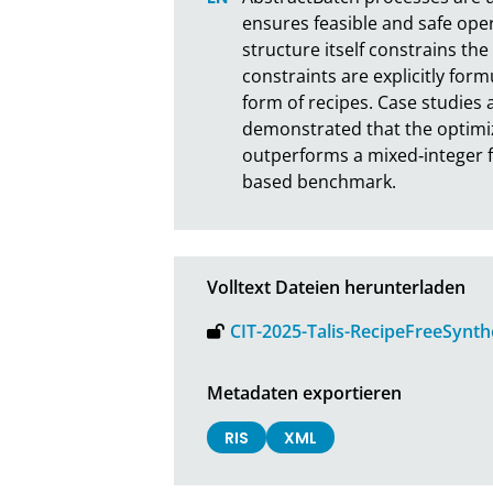
ensures feasible and safe oper
structure itself constrains th
constraints are explicitly for
form of recipes. Case studies 
demonstrated that the optim
outperforms a mixed‐integer fo
based benchmark.
Volltext Dateien herunterladen
CIT-2025-Talis-RecipeFreeSynt
Metadaten exportieren
RIS
XML