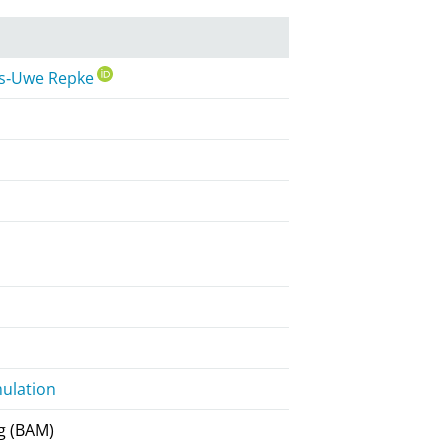
ns‐Uwe Repke
mulation
g (BAM)