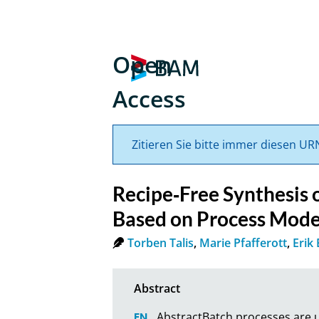
Open
Access
Zitieren Sie bitte immer diesen UR
Recipe‐Free Synthesis 
Based on Process Mode
Torben Talis
,
Marie Pfafferott
,
Erik
AbstractBatch processes are u