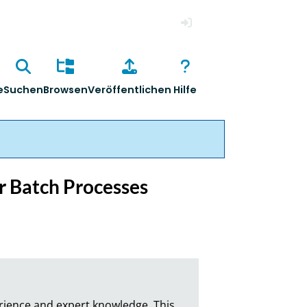
Anmelden
e
Suchen
Browsen
Veröffentlichen
Hilfe
or Batch Processes
rience and expert knowledge. This 