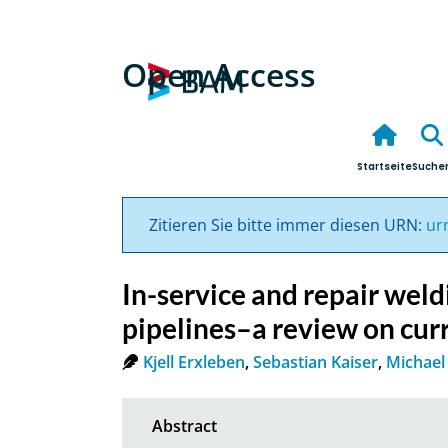
Open Access
Startseite
Suche
Zitieren Sie bitte immer diesen URN:
ur
In-service and repair wel
pipelines–a review on curr
Kjell Erxleben
,
Sebastian Kaiser
,
Michael