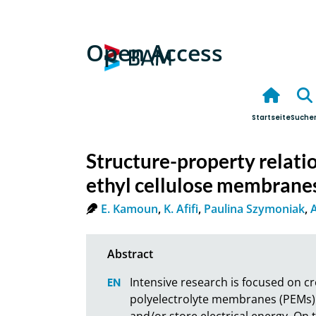
Open Access
Startseite
Suche
Structure-property relatio
ethyl cellulose membrane
E. Kamoun
,
K. Afifi
,
Paulina Szymoniak
,
Intensive research is focused on cr
polyelectrolyte membranes (PEMs) 
and/or store electrical energy. On