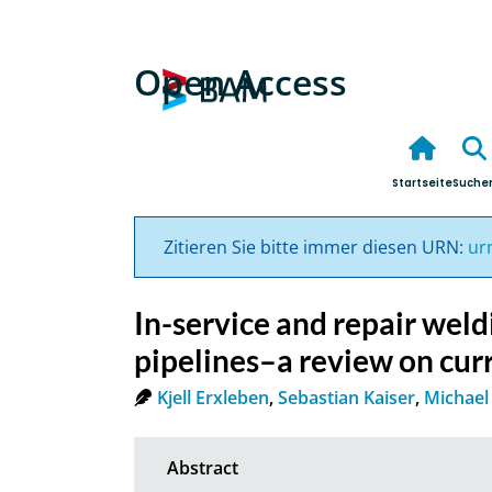
Open Access
Startseite
Suche
Zitieren Sie bitte immer diesen URN:
ur
In-service and repair wel
pipelines–a review on curr
Kjell Erxleben
,
Sebastian Kaiser
,
Michael