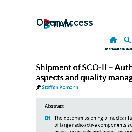
Open Access
Startseite
Suche
Shipment of SCO-II – Aut
aspects and quality man
Steffen Komann
The decommissioning of nuclear faci
of large radioactive components su
pressure vessels and heads, or co