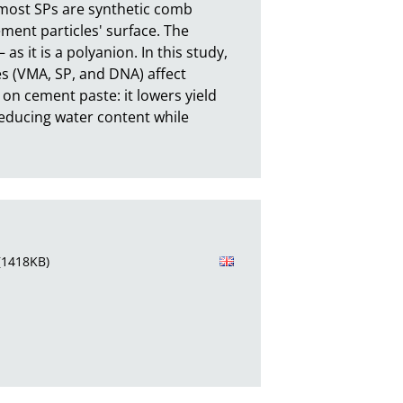
most SPs are synthetic comb 
ment particles' surface. The 
 it is a polyanion. In this study, 
 (VMA, SP, and DNA) affect 
n cement paste: it lowers yield 
reducing water content while 
(1418KB)