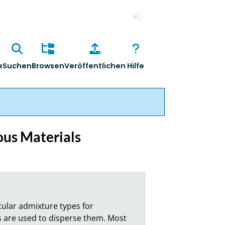
Anmelden
e
Suchen
Browsen
Veröffentlichen
Hilfe
ous Materials
lar admixture types for 
s are used to disperse them. Most 