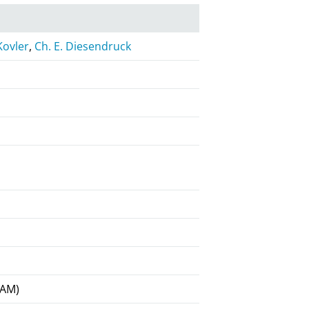
Kovler
,
Ch. E. Diesendruck
BAM)