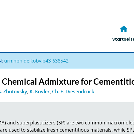
Startseit
N:
urn:nbn:de:kobv:b43-638542
a Chemical Admixture for Cementiti
S. Zhutovsky
,
K. Kovler
,
Ch. E. Diesendruck
MA) and superplasticizers (SP) are two common macromolecu
re used to stabilize fresh cementitious materials, while SP