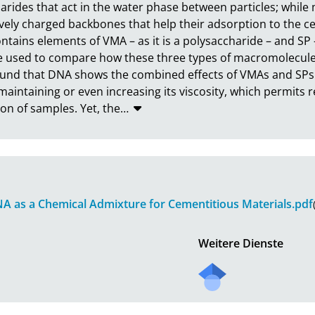
rides that act in the water phase between particles; while 
vely charged backbones that help their adsorption to the ce
ains elements of VMA – as it is a polysaccharide – and SP – as
 used to compare how these three types of macromolecules
found that DNA shows the combined effects of VMAs and SPs o
maintaining or even increasing its viscosity, which permits 
on of samples. Yet, the
…
NA as a Chemical Admixture for Cementitious Materials.pdf
Weitere Dienste