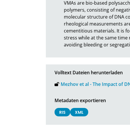
VMAs are bio-based polysaccha
polymers, consisting of negati
molecular structure of DNA cont
rheological measurements are
cementitious materials. It is 
stress while at the same time 
avoiding bleeding or segregati
Volltext Dateien herunterladen
Mezhov et al - The Impact of D
Metadaten exportieren
RIS
XML