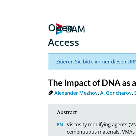
Open
Access
Zitieren Sie bitte immer diesen UR
The Impact of DNA as 
Alexander Mezhov
,
A. Goncharov
,
Viscosity modifying agents (V
cementitious materials. VMAs a