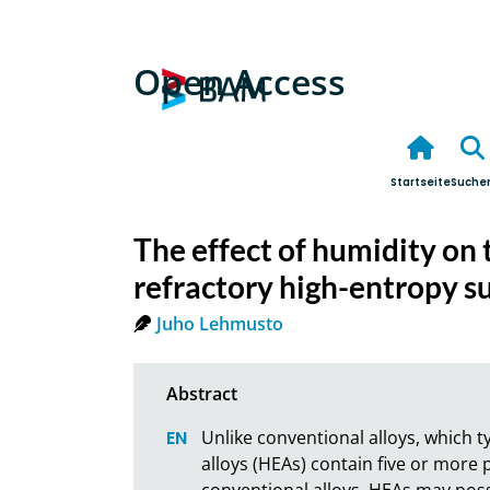
Open Access
Startseite
Suche
The effect of humidity on t
refractory high-entropy 
Juho Lehmusto
Unlike conventional alloys, which t
alloys (HEAs) contain five or more
conventional alloys, HEAs may poss