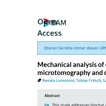
Open
Access
Zitieren Sie bitte immer diesen UR
Mechanical analysis of
microtomography and d
Renata Lorenzoni
,
Tobias Fritsch
,
S
This study addresses biochar a