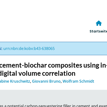
Startseit
N:
urn:nbn:de:kobv:b43-638065
 cement-biochar composites using in-
igital volume correlation
abine Kruschwitz
,
Giovanni Bruno
,
Wolfram Schmidt
s a potential carbon-sequestering filler in cement and exam