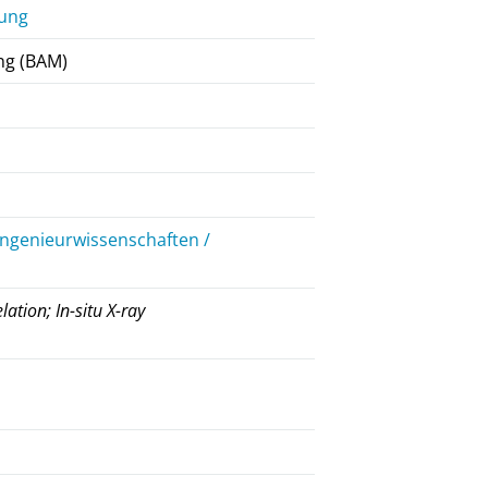
bung
ng (BAM)
Ingenieurwissenschaften /
ation; In-situ X-ray