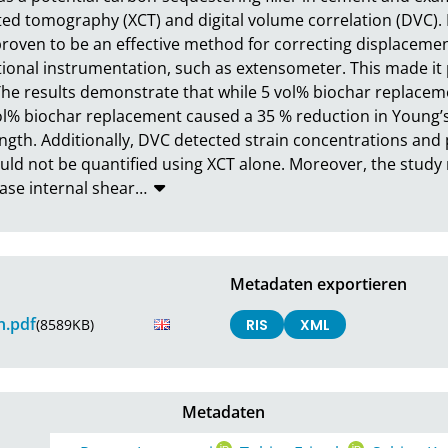
ed tomography (XCT) and digital volume correlation (DVC). 
roven to be an effective method for correcting displaceme
tional instrumentation, such as extensometer. This made it 
he results demonstrate that while 5 vol% biochar replaceme
ol% biochar replacement caused a 35 % reduction in Young’
gth. Additionally, DVC detected strain concentrations and p
ld not be quantified using XCT alone. Moreover, the study r
ase internal shear
…
Metadaten exportieren
n.pdf
(8589KB)
RIS
XML
Metadaten