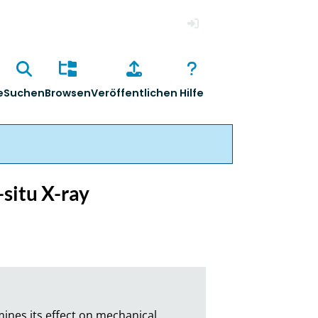
Anmelden
e
Suchen
Browsen
Veröffentlichen
Hilfe
situ X-ray
ines its effect on mechanical 