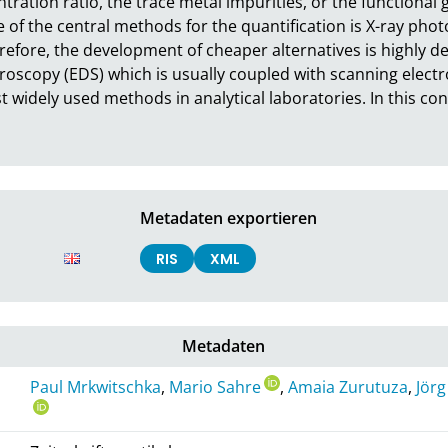
ration ratio, the trace metal impurities, or the functional 
ne of the central methods for the quantification is X-ray pho
fore, the development of cheaper alternatives is highly desi
roscopy (EDS) which is usually coupled with scanning electr
 widely used methods in analytical laboratories. In this cont
Metadaten exportieren
RIS
XML
Metadaten
Paul Mrkwitschka
,
Mario Sahre
,
Amaia Zurutuza
,
Jörg