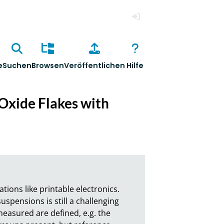
Anmelden
e
Suchen
Browsen
Veröffentlichen
Hilfe
Oxide Flakes with
ons like printable electronics. 
spensions is still a challenging 
easured are defined, e.g. the 