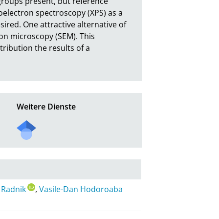
groups present, but reference 
toelectron spectroscopy (XPS) as a 
red. One attractive alternative of 
on microscopy (SEM). This 
ribution the results of a 
Weitere Dienste
 Radnik
,
Vasile-Dan Hodoroaba