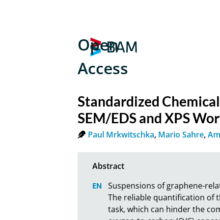
Open
Access
Standardized Chemical
SEM/EDS and XPS Work
Paul Mrkwitschka
,
Mario Sahre
,
Am
Suspensions of graphene-relate
The reliable quantification of 
task, which can hinder the com