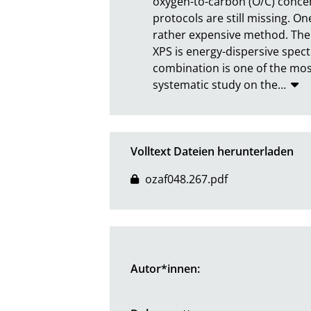
oxygen-to-carbon (O/C) concent
protocols are still missing. O
rather expensive method. There
XPS is energy-dispersive spect
combination is one of the most
systematic study on the
…
Volltext Dateien herunterladen
ozaf048.267.pdf
Autor*innen: