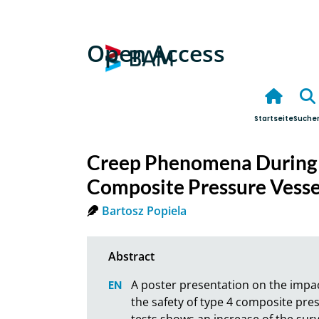
Open Access
Startseite
Suche
Creep Phenomena During In
Composite Pressure Vesse
Bartosz Popiela
A poster presentation on the impac
the safety of type 4 composite press
tests shows an increase of the survi