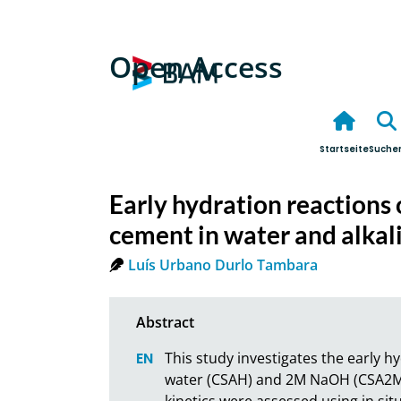
Open Access
Startseite
Suche
Early hydration reactions
cement in water and alkal
Luís Urbano Durlo Tambara
This study investigates the early h
water (CSAH) and 2M NaOH (CSA2M), b
kinetics were assessed using in situ