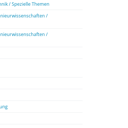
hnik / Spezielle Themen
enieurwissenschaften /
enieurwissenschaften /
lung