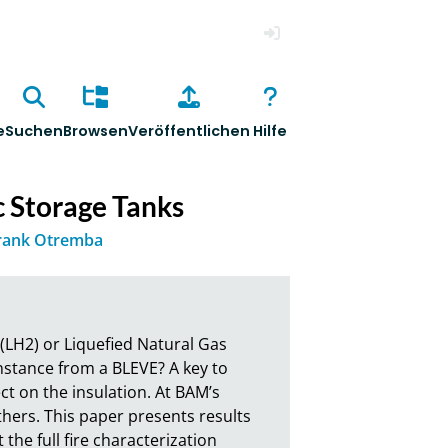
Anmelden
e
Suchen
Browsen
Veröffentlichen
Hilfe
ic Storage Tanks
rank Otremba
LH2) or Liquefied Natural Gas 
instance from a BLEVE? A key to 
ct on the insulation. At BAM’s 
hers. This paper presents results 
the full fire characterization 