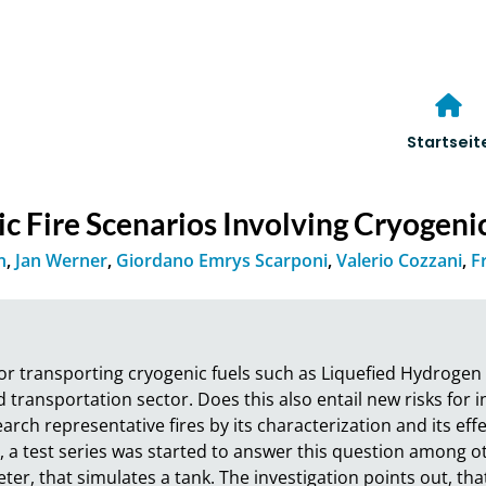
Startseit
tic Fire Scenarios Involving Cryogen
n
,
Jan Werner
,
Giordano Emrys Scarponi
,
Valerio Cozzani
,
F
or transporting cryogenic fuels such as Liquefied Hydrogen (
d transportation sector. Does this also entail new risks for 
arch representative fires by its characterization and its effe
, a test series was started to answer this question among ot
ter, that simulates a tank. The investigation points out, that 