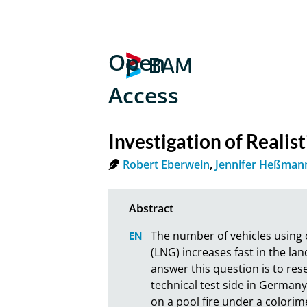
Open
Access
Investigation of Realis
Robert Eberwein
,
Jennifer Heßman
The number of vehicles using 
(LNG) increases fast in the lan
answer this question is to rese
technical test side in Germany
on a pool fire under a colorime