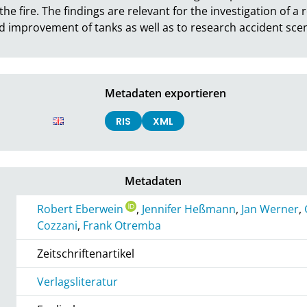
e fire. The findings are relevant for the investigation of a r
nd improvement of tanks as well as to research accident sc
Metadaten exportieren
RIS
XML
Metadaten
Robert Eberwein
,
Jennifer Heßmann
,
Jan Werner
,
Cozzani
,
Frank Otremba
Zeitschriftenartikel
Verlagsliteratur