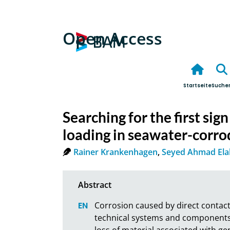
Open Access
Startseite
Suche
Searching for the first sign
loading in seawater-corro
Rainer Krankenhagen
,
Seyed Ahmad Ela
Corrosion caused by direct contact
technical systems and components m
loss of material associated with ge