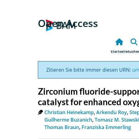
Open Access
Startseite
Suche
Zitieren Sie bitte immer diesen URN:
ur
Zirconium fluoride-suppor
catalyst for enhanced oxy
Christian Heinekamp
,
Arkendu Roy
,
Ste
Guilherme Buzanich
,
Tomasz M. Stawsk
Thomas Braun
,
Franziska Emmerling