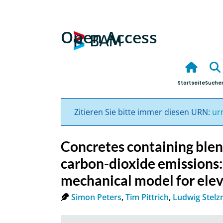
Open Access
Startseite
Suche
Zitieren Sie bitte immer diesen URN:
ur
Concretes containing ble
carbon-dioxide emissions
mechanical model for ele
Simon Peters
,
Tim Pittrich
,
Ludwig Stelz