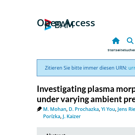
Open Access
Startseite
Suche
Zitieren Sie bitte immer diesen URN:
ur
Investigating plasma morp
under varying ambient pr
M. Mohan
,
D. Prochazka
,
Yi You
,
Jens Ri
Porízka
,
J. Kaizer