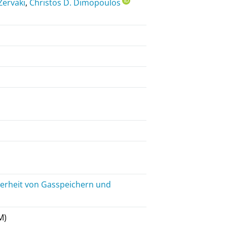
Zervaki
,
Christos D. Dimopoulos
herheit von Gasspeichern und
M)