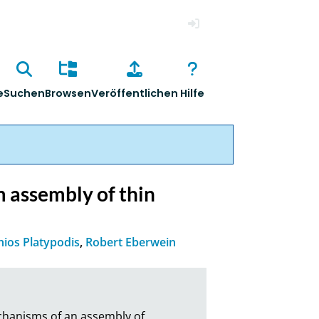
Anmelden
e
Suchen
Browsen
Veröffentlichen
Hilfe
m assembly of thin
hios Platypodis
,
Robert Eberwein
chanisms of an assembly of 