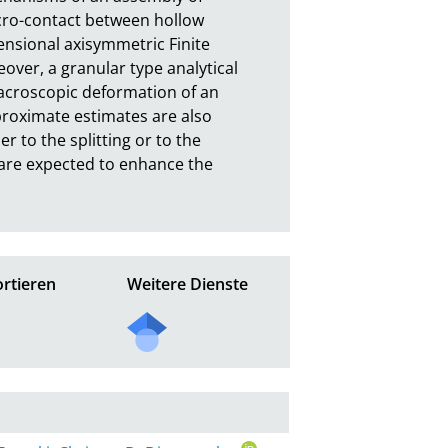
cro-contact between hollow 
ensional axisymmetric Finite 
ver, a granular type analytical 
acroscopic deformation of an 
roximate estimates are also 
to the splitting or to the 
d are expected to enhance the 
rtieren
Weitere Dienste