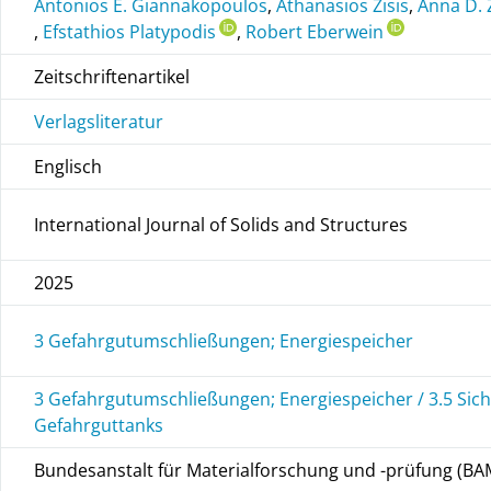
Antonios E. Giannakopoulos
,
Athanasios Zisis
,
Anna D. 
,
Efstathios Platypodis
,
Robert Eberwein
Zeitschriftenartikel
Verlagsliteratur
Englisch
International Journal of Solids and Structures
2025
3 Gefahrgutumschließungen; Energiespeicher
3 Gefahrgutumschließungen; Energiespeicher / 3.5 Sic
Gefahrguttanks
Bundesanstalt für Materialforschung und -prüfung (BA