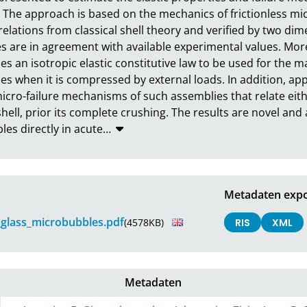
 The approach is based on the mechanics of frictionless mi
relations from classical shell theory and verified by two dim
 are in agreement with available experimental values. Moreo
 an isotropic elastic constitutive law to be used for the m
es when it is compressed by external loads. In addition, app
ro-failure mechanisms of such assemblies that relate either 
 shell, prior its complete crushing. The results are novel an
les directly in acute
…
Metadaten expo
glass_microbubbles.pdf
(4578KB)
RIS
XML
Metadaten