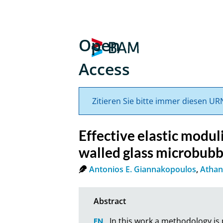
Open
Access
Zitieren Sie bitte immer diesen UR
Effective elastic modul
walled glass microbubb
Antonios E. Giannakopoulos
,
Athana
In this work a methodology is 