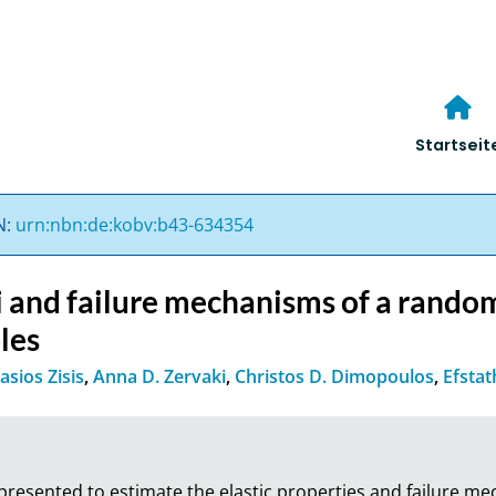
Startseit
N:
urn:nbn:de:kobv:b43-634354
i and failure mechanisms of a rando
les
sios Zisis
,
Anna D. Zervaki
,
Christos D. Dimopoulos
,
Efstat
presented to estimate the elastic properties and failure me