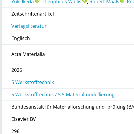
Yuki Ikeda
,
Theophilus Wallis
,
Robert Maaß
,
Re
Zeitschriftenartikel
Verlagsliteratur
Englisch
Acta Materialia
2025
5 Werkstofftechnik
5 Werkstofftechnik / 5.5 Materialmodellierung
Bundesanstalt für Materialforschung und -prüfung (B
Elsevier BV
296