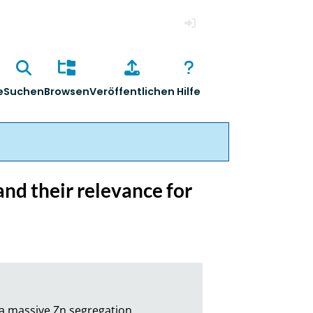
Anmelden
e
Suchen
Browsen
Veröffentlichen
Hilfe
nd their relevance for
 a massive Zn segregation 