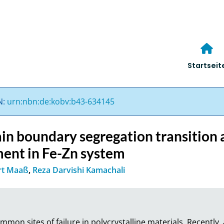
Startseit
N:
urn:nbn:de:kobv:b43-634145
n boundary segregation transition a
ment in Fe-Zn system
rt Maaß
,
Reza Darvishi Kamachali
mon sites of failure in polycrystalline materials. Recently,