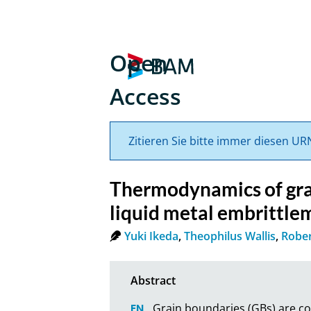
Open
Access
Zitieren Sie bitte immer diesen UR
Thermodynamics of grai
liquid metal embrittle
Yuki Ikeda
,
Theophilus Wallis
,
Robe
Grain boundaries (GBs) are com