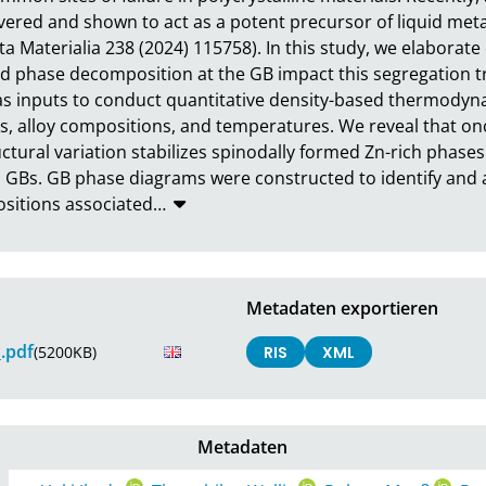
vered and shown to act as a potent precursor of liquid meta
pta Materialia 238 (2024) 115758). In this study, we elabora
d phase decomposition at the GB impact this segregation t
 as inputs to conduct quantitative density-based thermodyn
s, alloy compositions, and temperatures. We reveal that onc
tural variation stabilizes spinodally formed Zn-rich phases 
GBs. GB phase diagrams were constructed to identify and ana
sitions associated
…
Metadaten exportieren
.pdf
(5200KB)
RIS
XML
Metadaten