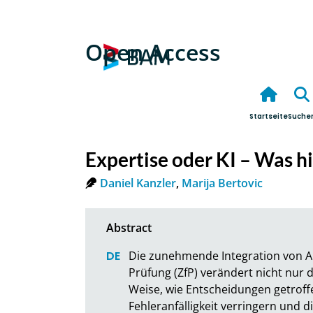
Open Access
Startseite
Suche
Expertise oder KI – Was hil
Daniel Kanzler
,
Marija Bertovic
Die zunehmende Integration von Au
Prüfung (ZfP) verändert nicht nur d
Weise, wie Entscheidungen getroff
Fehleranfälligkeit verringern und 