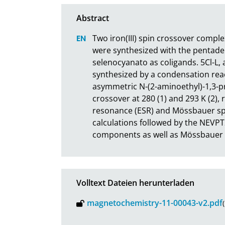
Two iron(III) spin crossover complexe
were synthesized with the pentaden
selenocyanato as coligands. 5Cl-L,
synthesized by a condensation reac
asymmetric N-(2-aminoethyl)-1,3-p
crossover at 280 (1) and 293 K (2), 
resonance (ESR) and Mössbauer spec
calculations followed by the NEVPT
components as well as Mössbauer
Volltext Dateien herunterladen
magnetochemistry-11-00043-v2.pdf