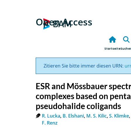
Open Access
Startseite
Suche
Zitieren Sie bitte immer diesen URN:
ur
ESR and Mössbauer spectro
complexes based on pentad
pseudohalide coligands
R. Lucka
,
B. Elshani
,
M. S. Kilic
,
S. Klimke
F. Renz