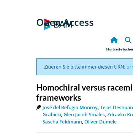
Open Access
Startseite
Suche
Zitieren Sie bitte immer diesen URN:
ur
Homochiral versus racemi
frameworks
José del Refugio Monroy
,
Tejas Deshpa
Grabicki
,
Glen Jacob Smales
,
Zdravko Ko
Sascha Feldmann
,
Oliver Dumele