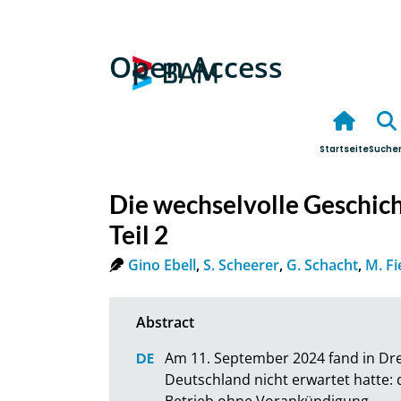
Open Access
Startseite
Suche
Die wechselvolle Geschich
Teil 2
Gino Ebell
,
S. Scheerer
,
G. Schacht
,
M. Fi
Am 11. September 2024 fand in Dres
Deutschland nicht erwartet hatte: 
Betrieb ohne Vorankündigung. 
